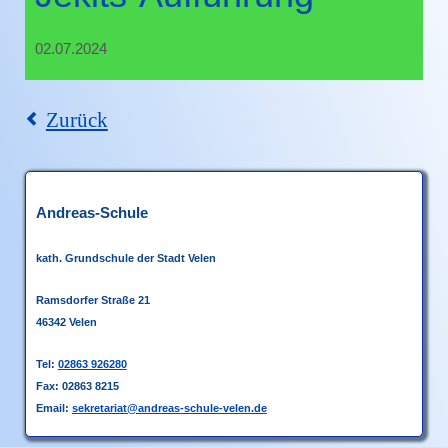
besondere
Tage
02.07.2024
Feuerwehr-
Projektwoche
dies
Zurück
und
das
Projekte
Andreas-Schule
kath. Grundschule
der Stadt Velen
Elternmitwirkung
Ramsdorfer Straße 21
Betreuung-
46342 Velen
OGS
Tel:
02863 926280
Fax: 02863 8215
Email:
sekretariat@andreas-schule-velen.de
OGS
-