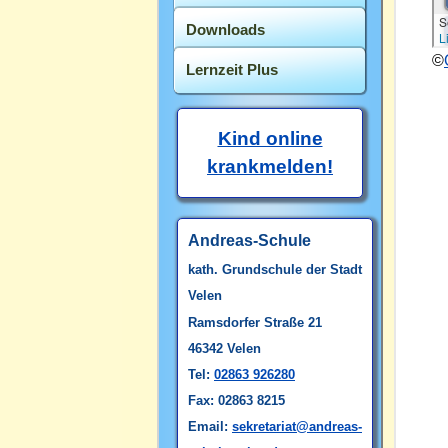
Downloads
©
Lernzeit Plus
Kind online
krankmelden!
Andreas-Schule
kath. Grundschule
der Stadt
Velen
Ramsdorfer Straße 21
46342 Velen
Tel:
02863 926280
Fax: 02863 8215
Email:
sekretariat@andreas-