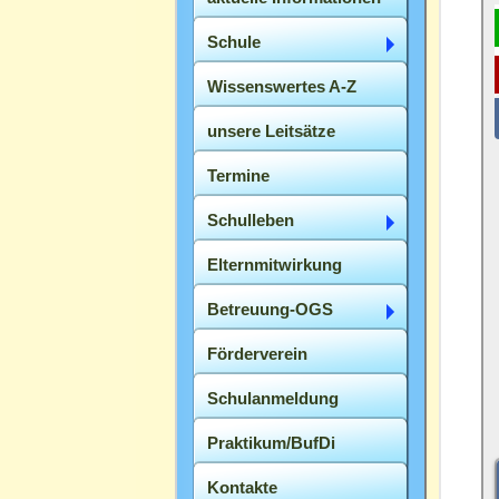
Schule
Wissenswertes A-Z
unsere Leitsätze
Termine
Schulleben
Elternmitwirkung
Betreuung-OGS
Förderverein
Schulanmeldung
Praktikum/BufDi
Kontakte