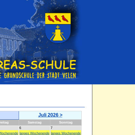
Juli 2026 >
r
eitag
Sa
mstag
So
nntag
6
7
 Wochenende
langes Wochenende
langes Wochenende