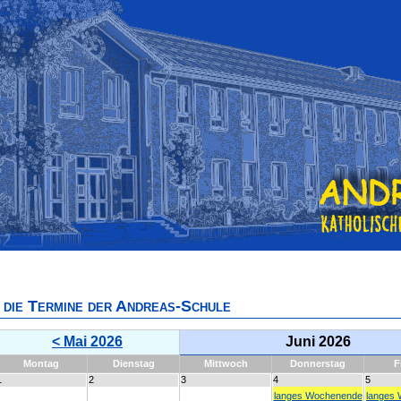
die Termine der Andreas-Schule
< Mai 2026
Juni 2026
Mo
ntag
Di
enstag
Mi
ttwoch
Do
nnerstag
F
1
2
3
4
5
langes Wochenende
langes