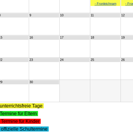
- Fronleichnam
- Fr
8
9
10
11
12
15
16
17
18
19
22
23
24
25
26
29
30
unterrichtsfreie Tage
Termine für Eltern
Termine für Kinder
offizielle Schultermine