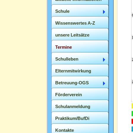
Schule
Wissenswertes A-Z
unsere Leitsätze
Termine
Schulleben
Elternmitwirkung
Betreuung-OGS
Förderverein
Schulanmeldung
Praktikum/BufDi
Kontakte