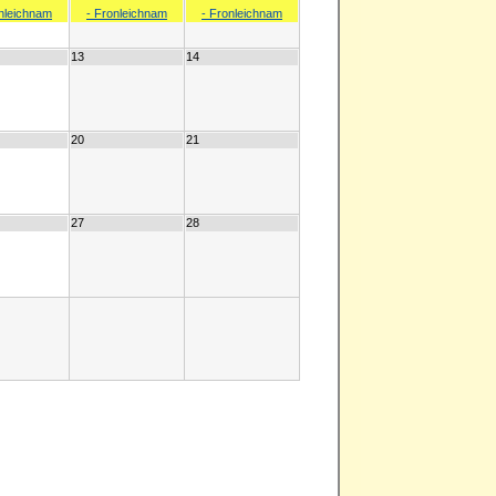
onleichnam
- Fronleichnam
- Fronleichnam
13
14
20
21
27
28